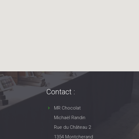
Contact :
MR Chocolat
Michaël Randin
Rue du Château 2
1354 Montcherand