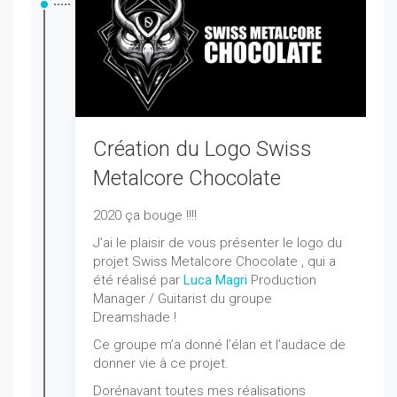
Création du Logo Swiss
Metalcore Chocolate
2020 ça bouge !!!!
J’ai le plaisir de vous présenter le logo du
projet Swiss Metalcore Chocolate , qui a
été réalisé par
Luca Magri
Production
Manager / Guitarist du groupe
Dreamshade !
Ce groupe m’a donné l’élan et l’audace de
donner vie à ce projet.
Dorénavant toutes mes réalisations