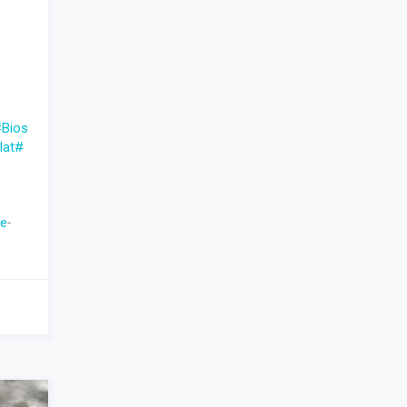
Bios
lat
#
re
-