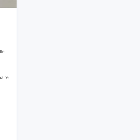
lle
aire.