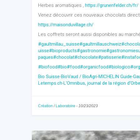
Herbes aromatiques ,
https://grunenfelder.ch/fr/
Venez découvrir ces nouveaux chocolats directe
https://maisonduvillage.ch/
Les coffrets seront aussi disponibles au marché 
#gaultmillau_suisse
#gaultmillauschweiz
#chocola
uisse
#bioproducts
#gastronomie
#gastronomiesu
paques
#chocolat
#chocolate
#patisserie
#instafo
#biofood
#bio
#food
#organicfood
#biologico
#org
Bio Suisse
-
BioVaud / BioAgri
-
MICHELIN Guide
-
Gau
Letemps.ch
-
L'Omnibus, journal de la région d'Orb
Création
/
Laboratoire
-
10/23/2023