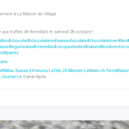
ment à La Maison du Village .
aux truffes de Bonvillars le samedi 28 octobre !
tbio
#chocolat
#chocolaterie
#swisschocolate
#chocolatelover
#bio
#
isse
#legumesbio
#cremebio
#zeropesticides
#nature
#bonbonchoco
od
#pastry
anic
ltMillau Suisse
-
24 heures
-
LaTele
-
20 Minuten
-
LeMatin.ch
-
Terre&Natu
e
-
Journal La
-Canal Alpha