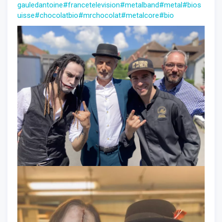
gauledantoine
#francetelevision
#metalband
#metal
#bios
uisse
#chocolatbio
#mrchocolat
#metalcore
#bio