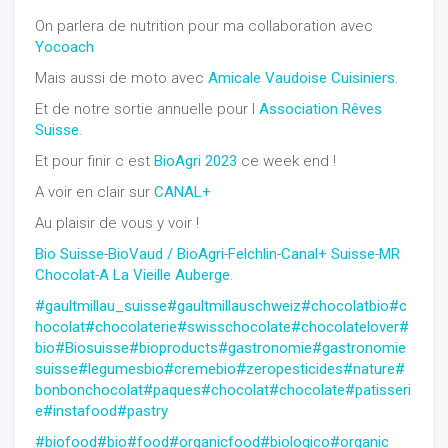
On parlera de nutrition pour ma collaboration avec
Yocoach
Mais aussi de moto avec
Amicale Vaudoise Cuisiniers
.
Et de notre sortie annuelle pour l
Association Rêves
Suisse
.
Et pour finir c est
BioAgri 2023
ce week end !
A voir en clair sur
CANAL+
Au plaisir de vous y voir !
Bio Suisse
-
BioVaud / BioAgri
-
Felchlin
-
Canal+ Suisse
-
MR
Chocolat
-
A La Vieille Auberge
.
#gaultmillau_suisse
#gaultmillauschweiz
#chocolatbio
#c
hocolat
#chocolaterie
#swisschocolate
#chocolatelover
#
bio
#Biosuisse
#bioproducts
#gastronomie
#gastronomie
suisse
#legumesbio
#cremebio
#zeropesticides
#nature
#
bonbonchocolat
#paques
#chocolat
#chocolate
#patisseri
e
#instafood
#pastry
#biofood
#bio
#food
#organicfood
#biologico
#organic