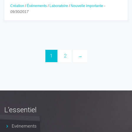
Création
/
Événements
/
Laboratoire
/
Nouvelle importante
-
09/30/2017
1
2
→
L'essentiel
Evénements