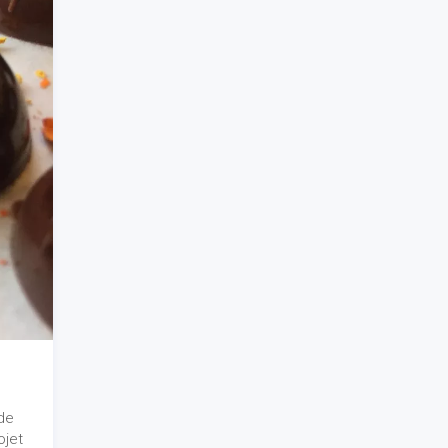
de
ojet