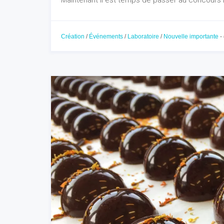
Maintenant il est temps de passer au concours 
Création
/
Événements
/
Laboratoire
/
Nouvelle importante
-