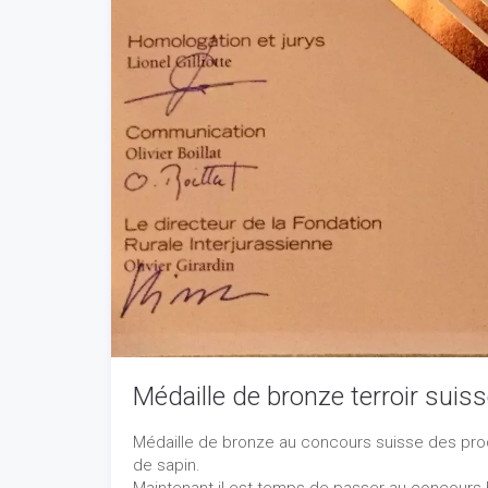
Médaille de bronze terroir suis
Médaille de bronze au concours suisse des prod
de sapin.