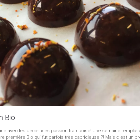
n Bio
ine avec les demi-lunes passion framboise! Une semaine remplie 
e première Bio qui fut parfois très capricieuse ?! Mais c est un pr