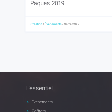
Pâques 2019
Création
/
Événements
-
04/11/2019
L'essentiel
Evénements
Coffrets