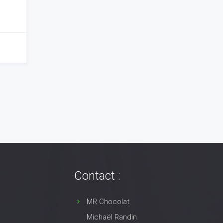
Contact :
MR Chocolat
Michaël Randin