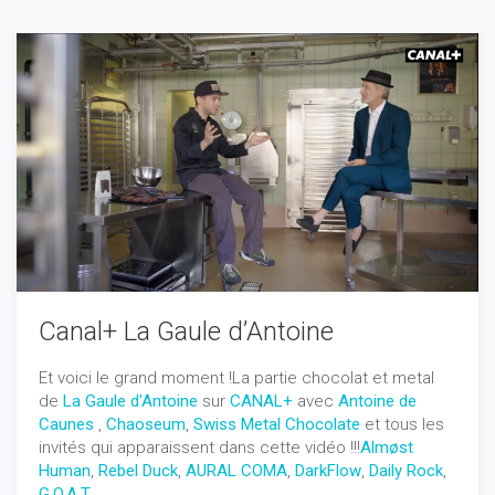
Canal+ La Gaule d’Antoine
Et voici le grand moment !La partie chocolat et metal
de
La Gaule d'Antoine
sur
CANAL+
avec
Antoine de
Caunes
,
Chaoseum
,
Swiss Metal Chocolate
et tous les
invités qui apparaissent dans cette vidéo !!!
Almøst
Human
,
Rebel Duck
,
AURAL COMA
,
DarkFlow
,
Daily Rock
,
G.O.A.T
,