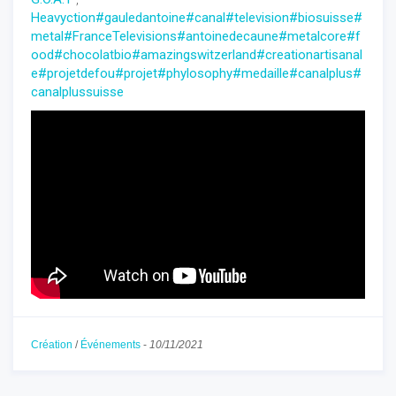
Heavyction
#gauledantoine
#canal
#television
#biosuisse
#
metal
#FranceTelevisions
#antoinedecaune
#metalcore
#f
ood
#chocolatbio
#amazingswitzerland
#creationartisanal
e
#projetdefou
#projet
#phylosophy
#medaille
#canalplus
#
canalplussuisse
Création
/
Événements
-
10/11/2021