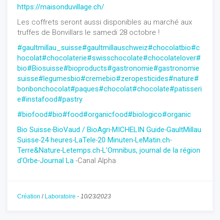
https://maisonduvillage.ch/
Les coffrets seront aussi disponibles au marché aux
truffes de Bonvillars le samedi 28 octobre !
#gaultmillau_suisse
#gaultmillauschweiz
#chocolatbio
#c
hocolat
#chocolaterie
#swisschocolate
#chocolatelover
#
bio
#Biosuisse
#bioproducts
#gastronomie
#gastronomie
suisse
#legumesbio
#cremebio
#zeropesticides
#nature
#
bonbonchocolat
#paques
#chocolat
#chocolate
#patisseri
e
#instafood
#pastry
#biofood
#bio
#food
#organicfood
#biologico
#organic
Bio Suisse
-
BioVaud / BioAgri
-
MICHELIN Guide
-
GaultMillau
Suisse
-
24 heures
-
LaTele
-
20 Minuten
-
LeMatin.ch
-
Terre&Nature
-
Letemps.ch
-
L'Omnibus, journal de la région
d'Orbe
-
Journal La
-Canal Alpha
Création
/
Laboratoire
-
10/23/2023