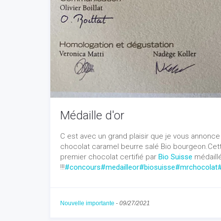
Médaille d'or
C est avec un grand plaisir que je vous annonc
chocolat caramel beurre salé Bio bourgeon.Cett
premier chocolat certifié par
Bio Suisse
médaillé
!!!
#concours
#medailleor
#biosuisse
#mrchocolat
Nouvelle importante
-
09/27/2021