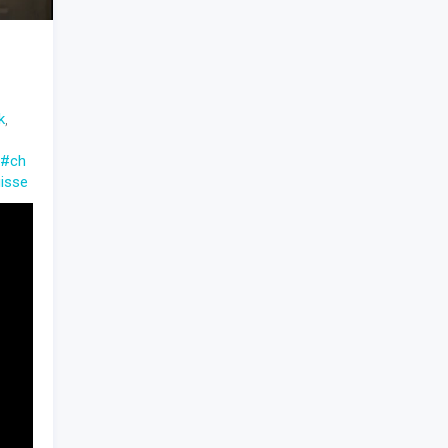
k
,
#ch
isse