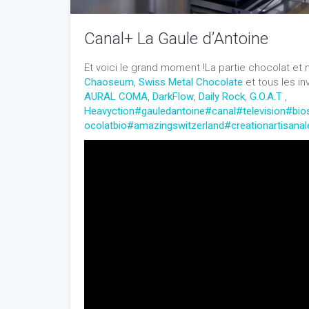
Canal+ La Gaule d’Antoine
Et voici le grand moment !La partie chocolat et
Chaoseum
,
Swiss Metal Chocolate
et tous les in
AURAL COMA
,
DarkFlow
,
Daily Rock
,
G.O.A.T
,
Heavyction
#gauledantoine
#canal
#television
#bio
ocolatbio
#amazingswitzerland
#creationartisanal