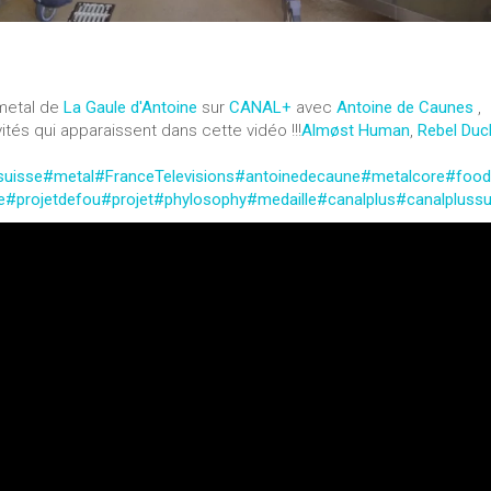
 metal de
La Gaule d'Antoine
sur
CANAL+
avec
Antoine de Caunes
,
vités qui apparaissent dans cette vidéo !!!
Almøst Human
,
Rebel Duc
suisse
#metal
#FranceTelevisions
#antoinedecaune
#metalcore
#food
e
#projetdefou
#projet
#phylosophy
#medaille
#canalplus
#canalplussu