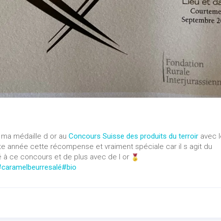
e ma médaille d or au
Concours Suisse des produits du terroir
avec l
e année cette récompense et vraiment spéciale car il s agit du
 à ce concours et de plus avec de l or
#caramelbeurresalé
#bio