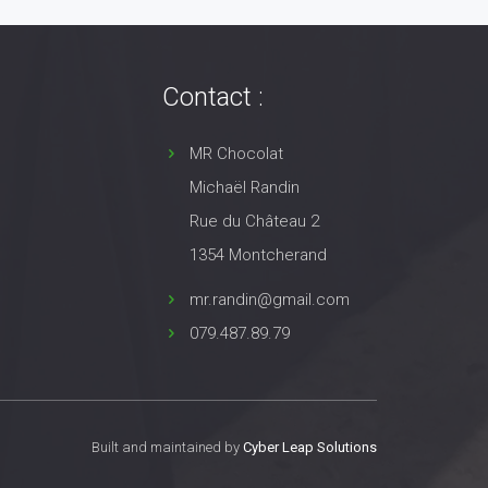
Contact :
MR Chocolat
Michaël Randin
Rue du Château 2
1354 Montcherand
mr.randin@gmail.com
079.487.89.79
Built and maintained by
Cyber Leap Solutions