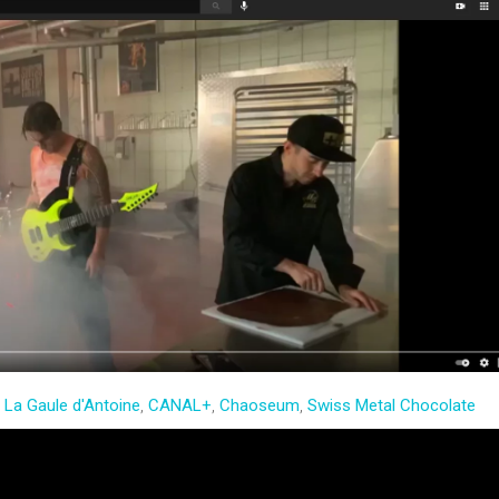
,
La Gaule d'Antoine
,
CANAL+
,
Chaoseum
,
Swiss Metal Chocolate