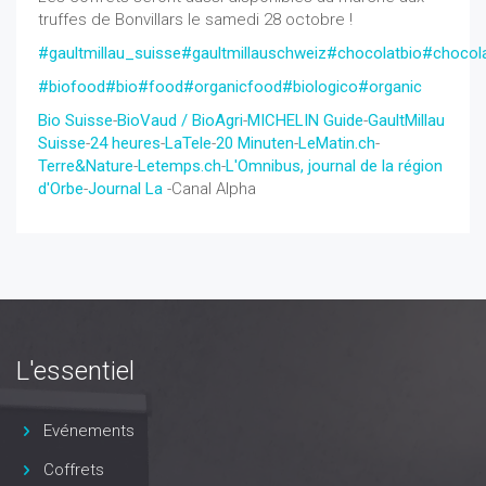
truffes de Bonvillars le samedi 28 octobre !
#gaultmillau_suisse
#gaultmillauschweiz
#chocolatbio
#chocol
#biofood
#bio
#food
#organicfood
#biologico
#organic
Bio Suisse
-
BioVaud / BioAgri
-
MICHELIN Guide
-
GaultMillau
Suisse
-
24 heures
-
LaTele
-
20 Minuten
-
LeMatin.ch
-
Terre&Nature
-
Letemps.ch
-
L'Omnibus, journal de la région
d'Orbe
-
Journal La
-Canal Alpha
L'essentiel
Evénements
Coffrets