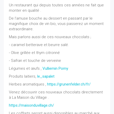
Un
restaurant qui depuis toutes ces années ne fait que
monter en qualité .
De l’amuse bouche au dessert en passant par le
magnifique choix de vin bio, vous passerez un moment
extraordinaire.
Mais parlons aussi de ces nouveaux chocolats ;
- caramel betterave et beurre salé.
- Olive grillée et thym citronné
- Safran et touche de verveine
Légumes et œufs ,
Vulliemin Pomy
Produits laitiers,
le_sapalet
Herbes aromatiques ,
https://grunenfelder.ch/fr/
Venez découvrir ces nouveaux chocolats directement
à La Maison du Village .
https://maisonduvillage.ch/
Les coffrets seront aussi disponibles au marché aux